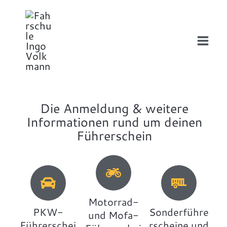
Zum
Inhalt
springen
Die Anmeldung & weitere
Informationen rund um deinen
Führerschein
Motorrad-
PKW-
Sonderführe
und Mofa-
Führerschei
rscheine und